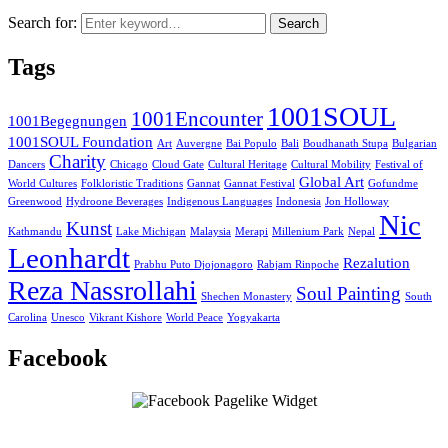
Search for:
Search
Tags
1001SOUL
1001Encounter
1001Begegnungen
1001SOUL Foundation
Art
Auvergne
Bai Populo
Bali
Boudhanath Stupa
Bulgarian
Charity
Dancers
Chicago
Cloud Gate
Cultural Heritage
Cultural Mobility
Festival of
Global Art
World Cultures
Folkloristic Traditions
Gannat
Gannat Festival
Gofundme
Greenwood
Hydroone Beverages
Indigenous Languages
Indonesia
Jon Holloway
Nic
Kunst
Kathmandu
Lake Michigan
Malaysia
Merapi
Millenium Park
Nepal
Leonhardt
Rezalution
Prabhu Puto Djojonagoro
Rabjam Rinpoche
Reza Nassrollahi
Soul Painting
Shechen Monastery
South
Carolina
Unesco
Vikrant Kishore
World Peace
Yogyakarta
Facebook